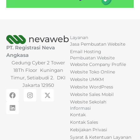
Layanan
Jasa Pembuatan Website
PT. Registrasi Neva
Email Hosting
Angkasa
Pembuatan Website
Gedung Cyber 2 Tower
Website Company Profile
18Th Floor Kuningan
Website Toko Online
Timur, Setiabudi 2. DKI
Website UMKM
Jakarta 12950
Website WordPress
F
L
I
X
Website Sales Mobil
a
i
n
-
Website Sekolah
c
n
s
t
Informasi
e
k
t
w
Kontak
b
e
a
i
o
d
g
t
Kontak Sales
o
i
r
t
Kebijakan Privasi
k
n
a
e
Syarat & Ketentuan Layanan