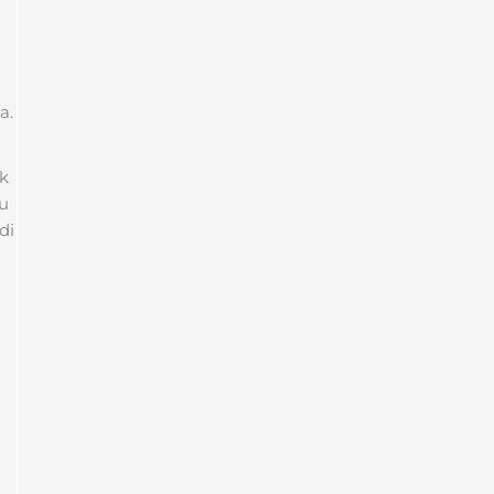
a.
k
tu
di