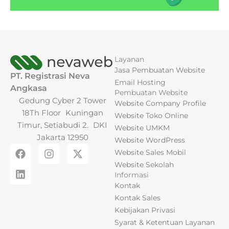
Layanan
Jasa Pembuatan Website
PT. Registrasi Neva
Email Hosting
Angkasa
Pembuatan Website
Gedung Cyber 2 Tower
Website Company Profile
18Th Floor Kuningan
Website Toko Online
Timur, Setiabudi 2. DKI
Website UMKM
Jakarta 12950
Website WordPress
F
L
I
X
Website Sales Mobil
a
i
n
-
Website Sekolah
c
n
s
t
Informasi
e
k
t
w
Kontak
b
e
a
i
o
d
g
t
Kontak Sales
o
i
r
t
Kebijakan Privasi
k
n
a
e
Syarat & Ketentuan Layanan