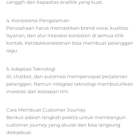
canggih dan kapasitas analitik yang kuat.
4. Konsistensi Pengalaman
Perusahaan harus memastikan brand voice, kualitas
layanan, dan alur interaksi konsisten di semua titik
kontak. Ketidakkonsistenan bisa membuat pelanggan
ragu.
5. Adaptasi Teknologi
AI, chatbot, dan automasi mempercepat perjalanan
pelanggan. Namun integrasi teknologi membutuhkan
investasi dan kesiapan tim.
Cara Membuat Customer Journey
Berikut adalah langkah praktis untuk membangun
customer journey yang akurat dan bisa langsung
dieksekusi: