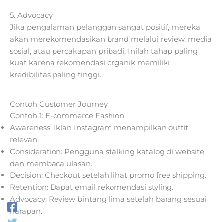
5. Advocacy
Jika pengalaman pelanggan sangat positif, mereka
akan merekomendasikan brand melalui review, media
sosial, atau percakapan pribadi. Inilah tahap paling
kuat karena rekomendasi organik memiliki
kredibilitas paling tinggi.
Contoh Customer Journey
Contoh 1: E-commerce Fashion
Awareness: Iklan Instagram menampilkan outfit
relevan.
Consideration: Pengguna stalking katalog di website
dan membaca ulasan.
Decision: Checkout setelah lihat promo free shipping.
Retention: Dapat email rekomendasi styling.
Advocacy: Review bintang lima setelah barang sesuai
harapan.