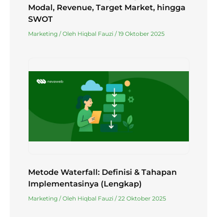
Modal, Revenue, Target Market, hingga
SWOT
Marketing
/ Oleh
Hiqbal Fauzi
/
19 Oktober 2025
Metode Waterfall: Definisi & Tahapan
Implementasinya (Lengkap)
Marketing
/ Oleh
Hiqbal Fauzi
/
22 Oktober 2025