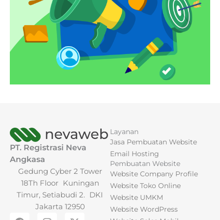
Layanan
Jasa Pembuatan Website
PT. Registrasi Neva
Email Hosting
Angkasa
Pembuatan Website
Gedung Cyber 2 Tower
Website Company Profile
18Th Floor Kuningan
Website Toko Online
Timur, Setiabudi 2. DKI
Website UMKM
Jakarta 12950
Website WordPress
F
L
I
X