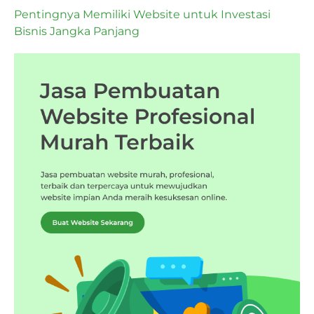
Pentingnya Memiliki Website untuk Investasi
Bisnis Jangka Panjang