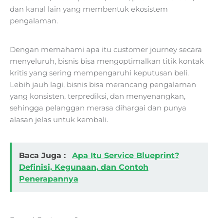
dan kanal lain yang membentuk ekosistem
pengalaman.
Dengan memahami apa itu customer journey secara
menyeluruh, bisnis bisa mengoptimalkan titik kontak
kritis yang sering mempengaruhi keputusan beli.
Lebih jauh lagi, bisnis bisa merancang pengalaman
yang konsisten, terprediksi, dan menyenangkan,
sehingga pelanggan merasa dihargai dan punya
alasan jelas untuk kembali.
Baca Juga :
Apa Itu Service Blueprint?
Definisi, Kegunaan, dan Contoh
Penerapannya