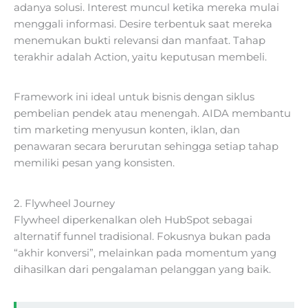
adanya solusi. Interest muncul ketika mereka mulai
menggali informasi. Desire terbentuk saat mereka
menemukan bukti relevansi dan manfaat. Tahap
terakhir adalah Action, yaitu keputusan membeli.
Framework ini ideal untuk bisnis dengan siklus
pembelian pendek atau menengah. AIDA membantu
tim marketing menyusun konten, iklan, dan
penawaran secara berurutan sehingga setiap tahap
memiliki pesan yang konsisten.
2. Flywheel Journey
Flywheel diperkenalkan oleh HubSpot sebagai
alternatif funnel tradisional. Fokusnya bukan pada
“akhir konversi”, melainkan pada momentum yang
dihasilkan dari pengalaman pelanggan yang baik.