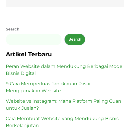
Search
Search
Artikel Terbaru
Peran Website dalam Mendukung Berbagai Model
Bisnis Digital
9 Cara Memperluas Jangkauan Pasar
Menggunakan Website
Website vs Instagram: Mana Platform Paling Cuan
untuk Jualan?
Cara Membuat Website yang Mendukung Bisnis
Berkelanjutan