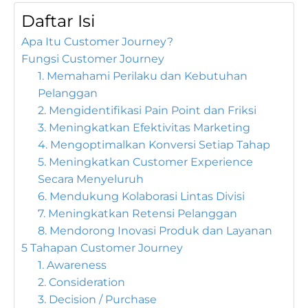
Daftar Isi
Apa Itu Customer Journey?
Fungsi Customer Journey
1. Memahami Perilaku dan Kebutuhan
Pelanggan
2. Mengidentifikasi Pain Point dan Friksi
3. Meningkatkan Efektivitas Marketing
4. Mengoptimalkan Konversi Setiap Tahap
5. Meningkatkan Customer Experience
Secara Menyeluruh
6. Mendukung Kolaborasi Lintas Divisi
7. Meningkatkan Retensi Pelanggan
8. Mendorong Inovasi Produk dan Layanan
5 Tahapan Customer Journey
1. Awareness
2. Consideration
3. Decision / Purchase