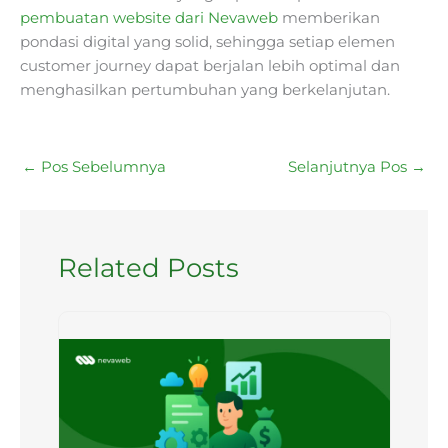
pembuatan website dari Nevaweb
memberikan
pondasi digital yang solid, sehingga setiap elemen
customer journey dapat berjalan lebih optimal dan
menghasilkan pertumbuhan yang berkelanjutan.
←
Pos Sebelumnya
Selanjutnya Pos
→
Related Posts