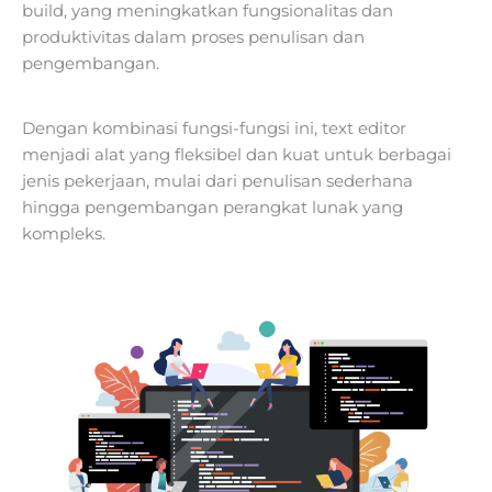
build, yang meningkatkan fungsionalitas dan
produktivitas dalam proses penulisan dan
pengembangan.
Dengan kombinasi fungsi-fungsi ini, text editor
menjadi alat yang fleksibel dan kuat untuk berbagai
jenis pekerjaan, mulai dari penulisan sederhana
hingga pengembangan perangkat lunak yang
kompleks.