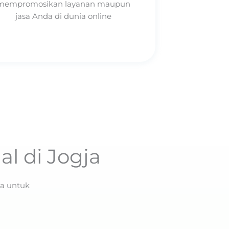
mempromosikan layanan maupun
jasa Anda di dunia online
l di Jogja
ta untuk