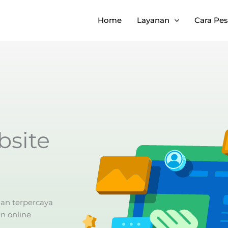
Home
Layanan
Cara Pe
site
dan terpercaya
n online