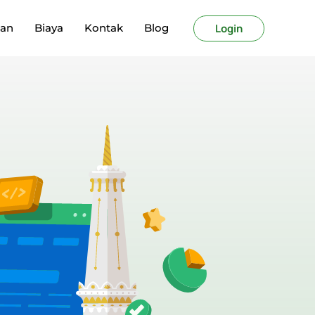
Login
san
Biaya
Kontak
Blog