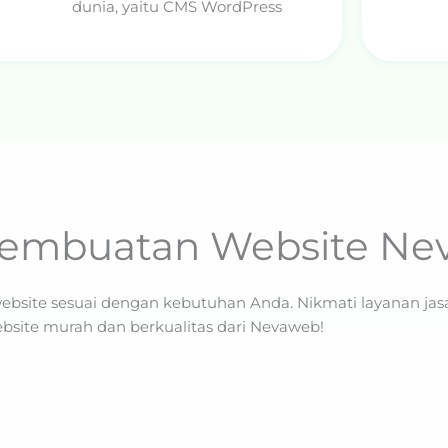
dunia, yaitu CMS WordPress
Pembuatan Website Ne
ebsite sesuai dengan kebutuhan Anda. Nikmati layanan jas
bsite murah dan berkualitas dari Nevaweb!