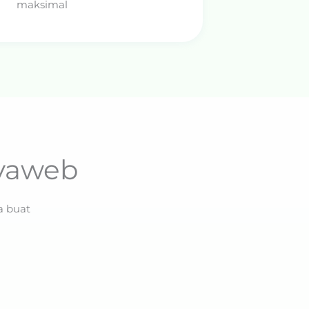
maksimal
vaweb
a buat