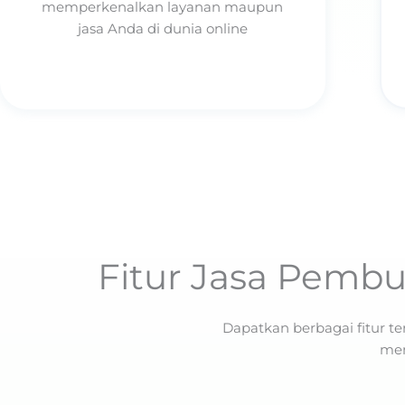
memperkenalkan layanan maupun
jasa Anda di dunia online
Fitur Jasa Pembu
Dapatkan berbagai fitur t
men