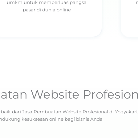
umkm untuk memperluas pangsa
pasar di dunia online
atan Website Profesiona
erbaik dari Jasa Pembuatan Website Profesional di Yogyakar
dukung kesuksesan online bagi bisnis Anda