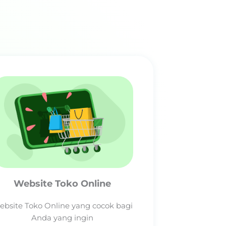
Website Toko Online
ebsite Toko Online yang cocok bagi
Anda yang ingin