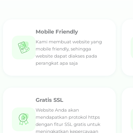
Mobile Friendly
Kami membuat website yang
mobile friendly, sehingga
website dapat diakses pada
perangkat apa saja
Gratis SSL
Website Anda akan
mendapatkan protokol https
dengan fitur SSL gratis untuk
meningkatkan kepercayaan