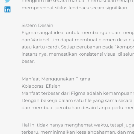
mengirim file secara manual, memastikan setiap or
mempercepat siklus feedback secara signifikan.
Sistem Desain
Figma sangat ideal untuk membangun dan menge
dan Variabel, tim dapat membuat elemen desain ya
atau kartu (card). Setiap perubahan pada “kompo
instansinya, memastikan konsistensi visual di sel
besar.
Manfaat Menggunakan FIgma
Kolaborasi Efisien
Manfaat terbesar dari Figma adalah kemampuanny
Dengan bekerja dalam satu file yang sama secara 
dan membuat perubahan desain tanpa perlu mengir
Hal ini tidak hanya menghemat waktu, tetapi juga
terbaru, meminimalkan kesalahpahaman, dan memp