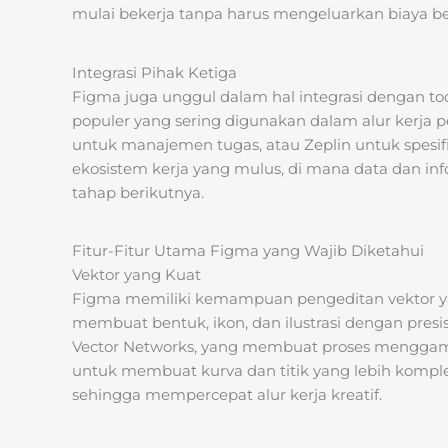
mulai bekerja tanpa harus mengeluarkan biaya bes
Integrasi Pihak Ketiga
Figma juga unggul dalam hal integrasi dengan too
populer yang sering digunakan dalam alur kerja pe
untuk manajemen tugas, atau Zeplin untuk spesifi
ekosistem kerja yang mulus, di mana data dan inf
tahap berikutnya.
Fitur-Fitur Utama Figma yang Wajib Diketahui
Vektor yang Kuat
Figma memiliki kemampuan pengeditan vektor y
membuat bentuk, ikon, dan ilustrasi dengan presi
Vector Networks, yang membuat proses menggamba
untuk membuat kurva dan titik yang lebih kompl
sehingga mempercepat alur kerja kreatif.