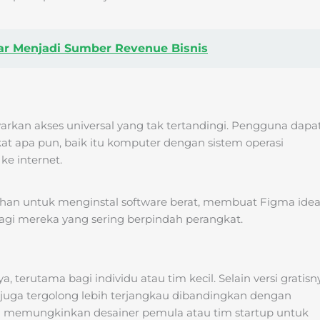
ar Menjadi Sumber Revenue Bisnis
arkan akses universal yang tak tertandingi. Pengguna dapa
t apa pun, baik itu komputer dengan sistem operasi
ke internet.
tuhan untuk menginstal software berat, membuat Figma idea
bagi mereka yang sering berpindah perangkat.
terutama bagi individu atau tim kecil. Selain versi gratisn
 juga tergolong lebih terjangkau dibandingkan dengan
s ini memungkinkan desainer pemula atau tim startup untuk