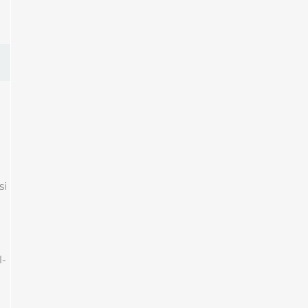
si
l-