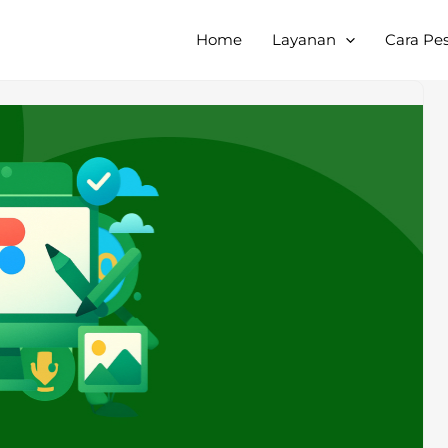
Home
Layanan
Cara Pe