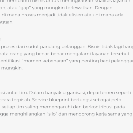
lat ini membantu bisnis untuk meningkatkan kualitas layanan
atan, atau “gap” yang mungkin terlewatkan. Dengan
t di mana proses menjadi tidak efisien atau di mana ada
nggan.
n
oses dari sudut pandang pelanggan. Bisnis tidak lagi han
acamata orang yang benar-benar mengalami layanan tersebut.
ntifikasi “momen kebenaran” yang penting bagi pelangga
s mungkin.
asi antar tim. Dalam banyak organisasi, departemen seperti
secara terpisah. Service blueprint berfungsi sebagai peta
etiap tim saling memengaruhi dan berkontribusi pada
ngga menghilangkan “silo” dan mendorong kerja sama yang