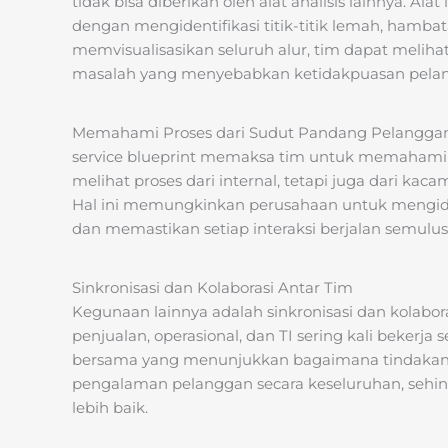
tidak bisa diberikan oleh alat analisis lainnya. A
dengan mengidentifikasi titik-titik lemah, hamb
memvisualisasikan seluruh alur, tim dapat meliha
masalah yang menyebabkan ketidakpuasan pela
Memahami Proses dari Sudut Pandang Pelangga
service blueprint memaksa tim untuk memahami pr
melihat proses dari internal, tetapi juga dari k
Hal ini memungkinkan perusahaan untuk mengide
dan memastikan setiap interaksi berjalan semulu
Sinkronisasi dan Kolaborasi Antar Tim
Kegunaan lainnya adalah sinkronisasi dan kolabor
penjualan, operasional, dan TI sering kali bekerja 
bersama yang menunjukkan bagaimana tindakan s
pengalaman pelanggan secara keseluruhan, sehi
lebih baik.