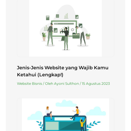
Jenis-Jenis Website yang Wajib Kamu
Ketahui (Lengkap!)
Website Bisnis
/ Oleh
Ayoni Sulthon
/
15 Agustus 2023