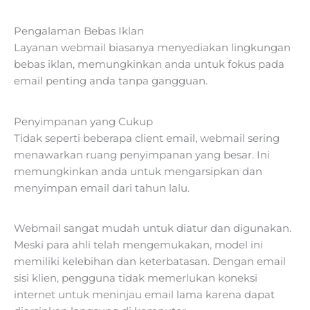
Pengalaman Bebas Iklan
Layanan webmail biasanya menyediakan lingkungan
bebas iklan, memungkinkan anda untuk fokus pada
email penting anda tanpa gangguan.
Penyimpanan yang Cukup
Tidak seperti beberapa client email, webmail sering
menawarkan ruang penyimpanan yang besar. Ini
memungkinkan anda untuk mengarsipkan dan
menyimpan email dari tahun lalu.
Webmail sangat mudah untuk diatur dan digunakan.
Meski para ahli telah mengemukakan, model ini
memiliki kelebihan dan keterbatasan. Dengan email
sisi klien, pengguna tidak memerlukan koneksi
internet untuk meninjau email lama karena dapat