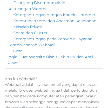
Fitur yang Disempurnakan
Kekurangan Webmail
Ketergantungan dengan Koneksi Internet
Kerentanan terhadap Ancaman Keamanan
Masalah Privasi
Spam dan Clutter
Ketergantungan pada Penyedia Layanan
Contoh-contoh WebMail
Gmail
Ingin Buat Website Bisnis Lebih Mudah Anti
Ribet?
Apa itu Webmail?
Webmail adalah layanan email yang dapat diakses
melalui browser web sehingga tidak perlu diunduh
dan diinstal pada komputer atau perangkat lokal di
browser web sehingga pengguna dapat mengakses
akun email mereka dari perangkat apa pun dengan