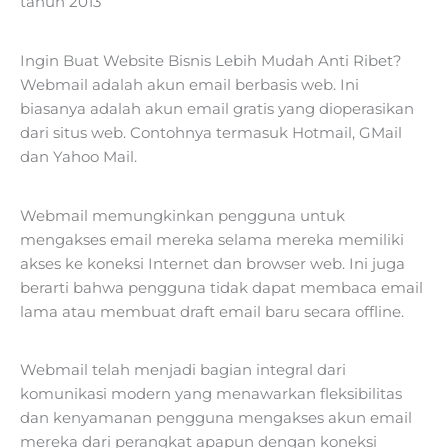
tahun 2013
Ingin Buat Website Bisnis Lebih Mudah Anti Ribet?
Webmail adalah akun email berbasis web. Ini
biasanya adalah akun email gratis yang dioperasikan
dari situs web. Contohnya termasuk Hotmail, GMail
dan Yahoo Mail.
Webmail memungkinkan pengguna untuk
mengakses email mereka selama mereka memiliki
akses ke koneksi Internet dan browser web. Ini juga
berarti bahwa pengguna tidak dapat membaca email
lama atau membuat draft email baru secara offline.
Webmail telah menjadi bagian integral dari
komunikasi modern yang menawarkan fleksibilitas
dan kenyamanan pengguna mengakses akun email
mereka dari perangkat apapun dengan koneksi