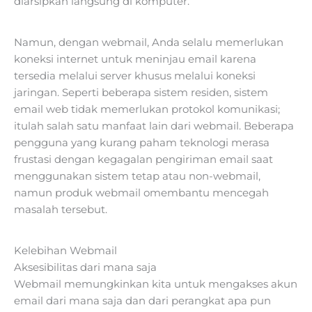
diarsipkan langsung di komputer.
Namun, dengan webmail, Anda selalu memerlukan
koneksi internet untuk meninjau email karena
tersedia melalui server khusus melalui koneksi
jaringan. Seperti beberapa sistem residen, sistem
email web tidak memerlukan protokol komunikasi;
itulah salah satu manfaat lain dari webmail. Beberapa
pengguna yang kurang paham teknologi merasa
frustasi dengan kegagalan pengiriman email saat
menggunakan sistem tetap atau non-webmail,
namun produk webmail omembantu mencegah
masalah tersebut.
Kelebihan Webmail
Aksesibilitas dari mana saja
Webmail memungkinkan kita untuk mengakses akun
email dari mana saja dan dari perangkat apa pun