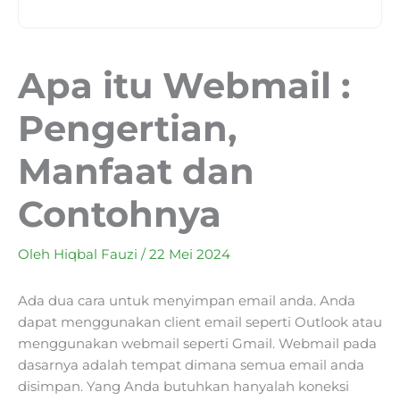
Apa itu Webmail :
Pengertian,
Manfaat dan
Contohnya
Oleh
Hiqbal Fauzi
/
22 Mei 2024
Ada dua cara untuk menyimpan email anda. Anda
dapat menggunakan client email seperti Outlook atau
menggunakan webmail seperti Gmail. Webmail pada
dasarnya adalah tempat dimana semua email anda
disimpan. Yang Anda butuhkan hanyalah koneksi