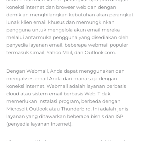
koneksi internet dan browser web dan dengan
demikian menghilangkan kebutuhan akan perangkat
lunak klien email khusus dan memungkinkan
pengguna untuk mengelola akun email mereka
melalui antarmuka pengguna yang disediakan oleh
penyedia layanan email. beberapa webmail populer
termasuk Gmail, Yahoo Mail, dan Outlook.com.
Dengan Webmail, Anda dapat menggunakan dan
mengakses email Anda dari mana saja dengan
koneksi internet. Webmail adalah layanan berbasis
cloud atau sistem email berbasis Web. Tidak
memerlukan instalasi program, berbeda dengan
Microsoft Outlook atau Thunderbird. Ini adalah jenis
layanan yang ditawarkan beberapa bisnis dan ISP
(penyedia layanan Internet).