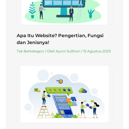
Apa Itu Website? Pengertian, Fungsi
dan Jenisnya!
Tak Berkategori
/ Oleh
Ayoni Sulthon
/
15 Agustus 2023