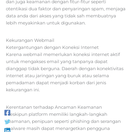
dan juga keamanan dengan fitur-fitur seperti
otentikasi dua faktor dan penyaringan spam, menjaga
data anda dari akses yang tidak sah membuatnya
lebih meyakinkan untuk digunakan.
Kekurangan Webmail
Ketergantungan dengan Koneksi Internet
Karena webmail memerlukan koneksi internet aktif
untuk mengakses email yang tanpanya dapat
dianggap tidak berguna. Daerah dengan konektivitas
internet atau jaringan yang buruk atau selama
pemadaman dapat menjadi korban dari jenis
kekurangan ini.
Kerentanan terhadap Ancaman Keamanan
Meskipun platform memiliki langkah-langkah
keamanan, penipuan seperti phishing dan serangan
malware masih dapat menargetkan pengguna