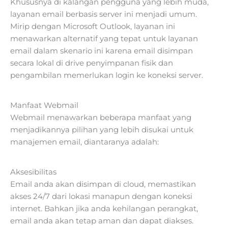
Khususnya di kalangan pengguna yang lebih muda,
layanan email berbasis server ini menjadi umum.
Mirip dengan Microsoft Outlook, layanan ini
menawarkan alternatif yang tepat untuk layanan
email dalam skenario ini karena email disimpan
secara lokal di drive penyimpanan fisik dan
pengambilan memerlukan login ke koneksi server.
Manfaat Webmail
Webmail menawarkan beberapa manfaat yang
menjadikannya pilihan yang lebih disukai untuk
manajemen email, diantaranya adalah:
Aksesibilitas
Email anda akan disimpan di cloud, memastikan
akses 24/7 dari lokasi manapun dengan koneksi
internet. Bahkan jika anda kehilangan perangkat,
email anda akan tetap aman dan dapat diakses.