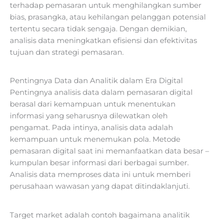
terhadap pemasaran untuk menghilangkan sumber
bias, prasangka, atau kehilangan pelanggan potensial
tertentu secara tidak sengaja. Dengan demikian,
analisis data meningkatkan efisiensi dan efektivitas
tujuan dan strategi pemasaran.
Pentingnya Data dan Analitik dalam Era Digital
Pentingnya analisis data dalam pemasaran digital
berasal dari kemampuan untuk menentukan
informasi yang seharusnya dilewatkan oleh
pengamat. Pada intinya, analisis data adalah
kemampuan untuk menemukan pola. Metode
pemasaran digital saat ini memanfaatkan data besar –
kumpulan besar informasi dari berbagai sumber.
Analisis data memproses data ini untuk memberi
perusahaan wawasan yang dapat ditindaklanjuti.
Target market adalah contoh bagaimana analitik