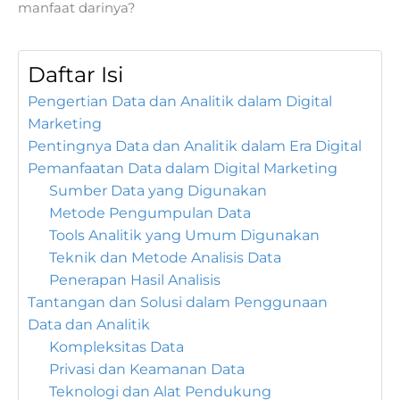
manfaat darinya?
Daftar Isi
Pengertian Data dan Analitik dalam Digital
Marketing
Pentingnya Data dan Analitik dalam Era Digital
Pemanfaatan Data dalam Digital Marketing
Sumber Data yang Digunakan
Metode Pengumpulan Data
Tools Analitik yang Umum Digunakan
Teknik dan Metode Analisis Data
Penerapan Hasil Analisis
Tantangan dan Solusi dalam Penggunaan
Data dan Analitik
Kompleksitas Data
Privasi dan Keamanan Data
Teknologi dan Alat Pendukung