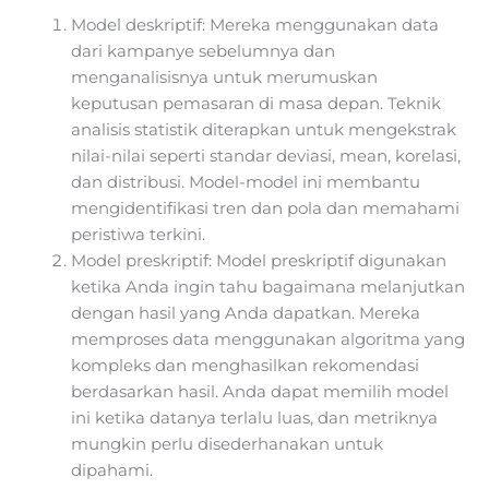
Model deskriptif: Mereka menggunakan data
dari kampanye sebelumnya dan
menganalisisnya untuk merumuskan
keputusan pemasaran di masa depan. Teknik
analisis statistik diterapkan untuk mengekstrak
nilai-nilai seperti standar deviasi, mean, korelasi,
dan distribusi. Model-model ini membantu
mengidentifikasi tren dan pola dan memahami
peristiwa terkini.
Model preskriptif: Model preskriptif digunakan
ketika Anda ingin tahu bagaimana melanjutkan
dengan hasil yang Anda dapatkan. Mereka
memproses data menggunakan algoritma yang
kompleks dan menghasilkan rekomendasi
berdasarkan hasil. Anda dapat memilih model
ini ketika datanya terlalu luas, dan metriknya
mungkin perlu disederhanakan untuk
dipahami.