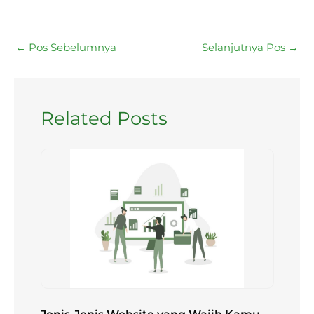
←
Pos Sebelumnya
Selanjutnya Pos
→
Related Posts