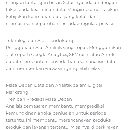
menjadi tantangan besar. Solusinya adalah dengan
fokus pada keamanan data. Mengimplementasikan
kebijakan keamanan data yang ketat dan
memastikan kepatuhan terhadap regulasi privasi.
Teknologi dan Alat Pendukung
Penggunaan Alat Analitik yang Tepat. Menggunakan
alat seperti Google Analytics, SEMrush, atau Ahrefs
dapat membantu menyederhanakan analisis data
dan memberikan wawasan yang lebih jelas
Masa Depan Data dan Analitik dalam Digital
Marketing
Tren dan Prediksi Masa Depan
Analisis pemasaran membantu memprediksi
kemungkinan angka penjualan untuk periode
tertentu. Ini membantu merencanakan produksi
produk dan layanan tertentu. Misalnya, diperkirakan