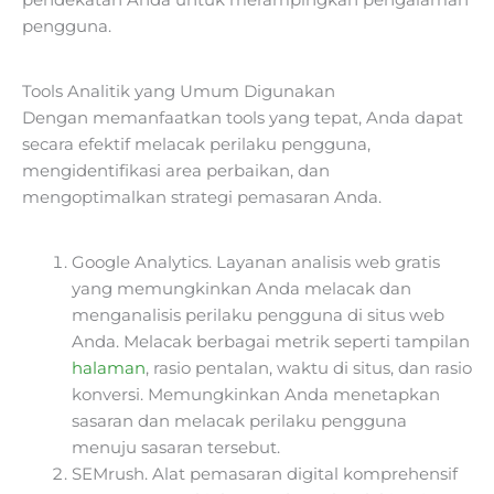
pengguna.
Tools Analitik yang Umum Digunakan
Dengan memanfaatkan tools yang tepat, Anda dapat
secara efektif melacak perilaku pengguna,
mengidentifikasi area perbaikan, dan
mengoptimalkan strategi pemasaran Anda.
Google Analytics. Layanan analisis web gratis
yang memungkinkan Anda melacak dan
menganalisis perilaku pengguna di situs web
Anda. Melacak berbagai metrik seperti tampilan
halaman
, rasio pentalan, waktu di situs, dan rasio
konversi. Memungkinkan Anda menetapkan
sasaran dan melacak perilaku pengguna
menuju sasaran tersebut.
SEMrush. Alat pemasaran digital komprehensif