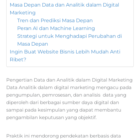
Masa Depan Data dan Analitik dalam Digital
Marketing
Tren dan Prediksi Masa Depan
Peran AI dan Machine Learning
Strategi untuk Menghadapi Perubahan di
Masa Depan
Ingin Buat Website Bisnis Lebih Mudah Anti
Ribet?
Pengertian Data dan Analitik dalam Digital Marketing
Data Analitik dalam digital marketing mengacu pada
pengumpulan, pemrosesan, dan analisis data yang
diperoleh dari berbagai sumber daya digital dan
sampai pada kesimpulan yang dapat membantu
pengambilan keputusan yang objektif.
Praktik ini mendorong pendekatan berbasis data