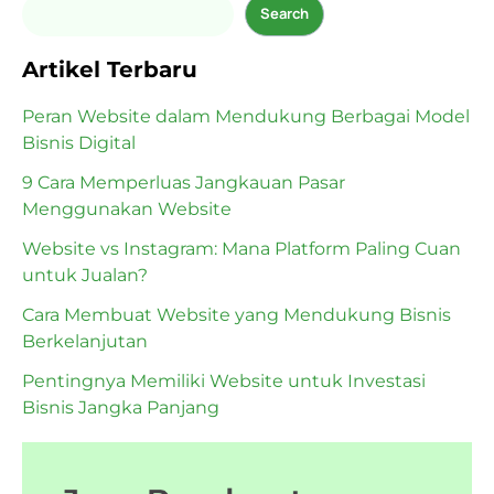
Search
Artikel Terbaru
Peran Website dalam Mendukung Berbagai Model
Bisnis Digital
9 Cara Memperluas Jangkauan Pasar
Menggunakan Website
Website vs Instagram: Mana Platform Paling Cuan
untuk Jualan?
Cara Membuat Website yang Mendukung Bisnis
Berkelanjutan
Pentingnya Memiliki Website untuk Investasi
Bisnis Jangka Panjang