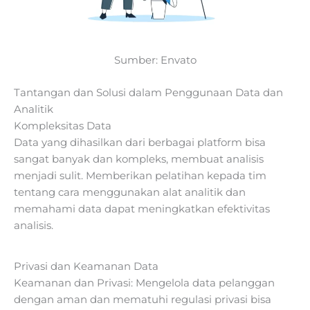
Sumber: Envato
Tantangan dan Solusi dalam Penggunaan Data dan
Analitik
Kompleksitas Data
Data yang dihasilkan dari berbagai platform bisa
sangat banyak dan kompleks, membuat analisis
menjadi sulit. Memberikan pelatihan kepada tim
tentang cara menggunakan alat analitik dan
memahami data dapat meningkatkan efektivitas
analisis.
Privasi dan Keamanan Data
Keamanan dan Privasi: Mengelola data pelanggan
dengan aman dan mematuhi regulasi privasi bisa