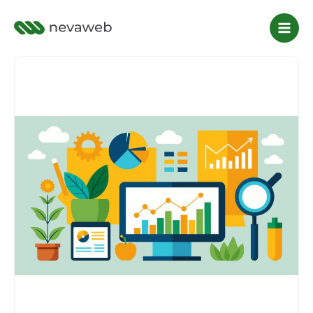
Lewati
ke
konten