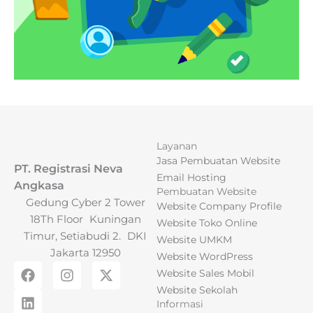
Layanan
Jasa Pembuatan Website
PT. Registrasi Neva
Email Hosting
Angkasa
Pembuatan Website
Gedung Cyber 2 Tower
Website Company Profile
18Th Floor Kuningan
Website Toko Online
Timur, Setiabudi 2. DKI
Website UMKM
Jakarta 12950
Website WordPress
F
L
I
X
Website Sales Mobil
a
i
n
-
Website Sekolah
c
n
s
t
Informasi
e
k
t
w