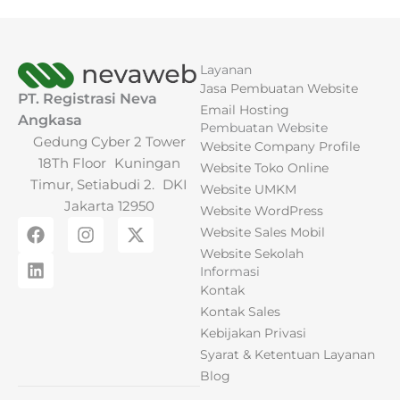
Layanan
Jasa Pembuatan Website
PT. Registrasi Neva
Email Hosting
Angkasa
Pembuatan Website
Gedung Cyber 2 Tower
Website Company Profile
18Th Floor Kuningan
Website Toko Online
Timur, Setiabudi 2. DKI
Website UMKM
Jakarta 12950
Website WordPress
F
L
I
X
Website Sales Mobil
a
i
n
-
Website Sekolah
c
n
s
t
Informasi
e
k
t
w
Kontak
b
e
a
i
o
d
g
t
Kontak Sales
o
i
r
t
Kebijakan Privasi
k
n
a
e
Syarat & Ketentuan Layanan
m
r
Blog