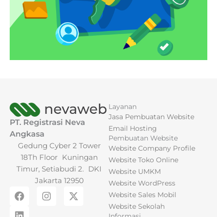
Layanan
Jasa Pembuatan Website
PT. Registrasi Neva
Email Hosting
Angkasa
Pembuatan Website
Gedung Cyber 2 Tower
Website Company Profile
18Th Floor Kuningan
Website Toko Online
Timur, Setiabudi 2. DKI
Website UMKM
Jakarta 12950
Website WordPress
F
L
I
X
Website Sales Mobil
a
i
n
-
Website Sekolah
c
n
s
t
Informasi