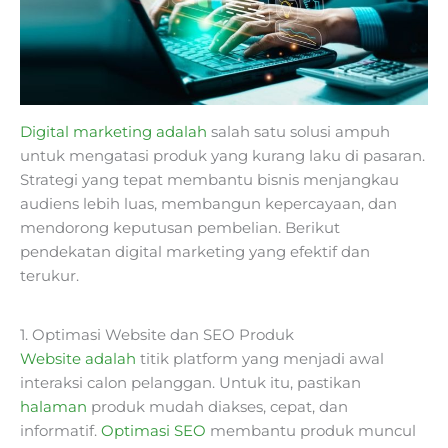
Digital marketing adalah
salah satu solusi ampuh
untuk mengatasi produk yang kurang laku di pasaran.
Strategi yang tepat membantu bisnis menjangkau
audiens lebih luas, membangun kepercayaan, dan
mendorong keputusan pembelian. Berikut
pendekatan digital marketing yang efektif dan
terukur.
1. Optimasi Website dan SEO Produk
Website adalah
titik platform yang menjadi awal
interaksi calon pelanggan. Untuk itu, pastikan
halaman
produk mudah diakses, cepat, dan
informatif.
Optimasi SEO
membantu produk muncul