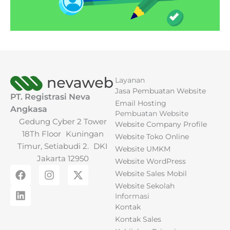
Layanan
Jasa Pembuatan Website
PT. Registrasi Neva
Email Hosting
Angkasa
Pembuatan Website
Gedung Cyber 2 Tower
Website Company Profile
18Th Floor Kuningan
Website Toko Online
Timur, Setiabudi 2. DKI
Website UMKM
Jakarta 12950
Website WordPress
F
L
I
X
Website Sales Mobil
a
i
n
-
Website Sekolah
c
n
s
t
Informasi
e
k
t
w
Kontak
b
e
a
i
o
d
g
t
Kontak Sales